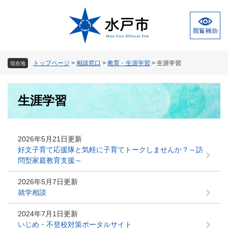
ペ
メ
ー
ニ
ジ
ュ
の
ー
先
を
頭
飛
トップページ
>
相談窓口
>
教育・生涯学習
>
生涯学習
現在地
で
ば
す
し
本
。
て
生涯学習
文
本
文
へ
2026年5月21日更新
好文子育て応援隊と気軽に子育てトークしませんか？～訪
問型家庭教育支援～
2026年5月7日更新
就学相談
2024年7月1日更新
いじめ・不登校対策ポータルサイト