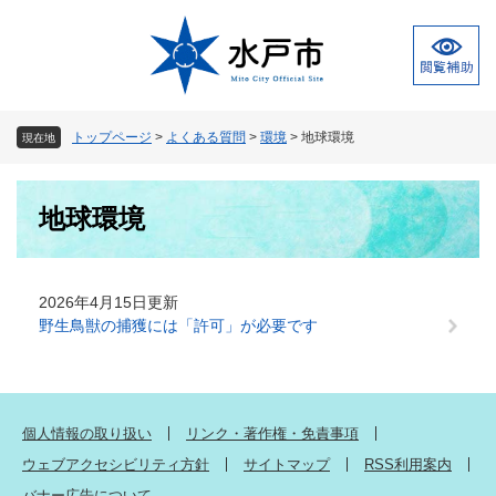
ペ
メ
ー
ニ
ジ
ュ
の
ー
先
を
頭
飛
トップページ
>
よくある質問
>
環境
>
地球環境
現在地
で
ば
す
し
本
。
て
地球環境
文
本
文
へ
2026年4月15日更新
野生鳥獣の捕獲には「許可」が必要です
個人情報の取り扱い
リンク・著作権・免責事項
ウェブアクセシビリティ方針
サイトマップ
RSS利用案内
バナー広告について