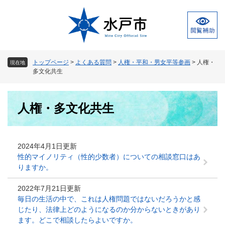
ペ
メ
ー
ニ
ジ
ュ
の
ー
先
を
頭
飛
トップページ
>
よくある質問
>
人権・平和・男女平等参画
>
人権・
現在地
で
ば
多文化共生
す
し
。
て
本
本
人権・多文化共生
文
文
へ
2024年4月1日更新
性的マイノリティ（性的少数者）についての相談窓口はあ
りますか。
2022年7月21日更新
毎日の生活の中で、これは人権問題ではないだろうかと感
じたり、法律上どのようになるのか分からないときがあり
ます。どこで相談したらよいですか。