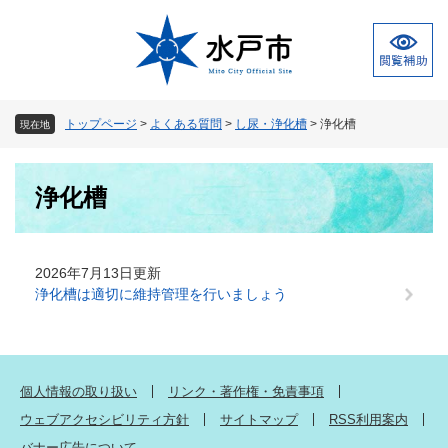
ペ
メ
ー
ニ
ジ
ュ
の
ー
先
を
頭
飛
トップページ
>
よくある質問
>
し尿・浄化槽
>
浄化槽
現在地
で
ば
す
し
本
。
て
浄化槽
文
本
文
へ
2026年7月13日更新
浄化槽は適切に維持管理を行いましょう
個人情報の取り扱い
リンク・著作権・免責事項
ウェブアクセシビリティ方針
サイトマップ
RSS利用案内
バナー広告について