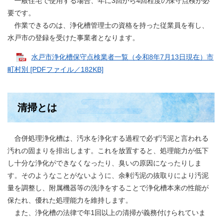
一般住宅で使用する場合、年に3回から4回程度の保守点検が必
要です。
作業できるのは、浄化槽管理士の資格を持った従業員を有し、
水戸市の登録を受けた事業者となります。
水戸市浄化槽保守点検業者一覧（令和8年7月13日現在）市
町村別 [PDFファイル／182KB]
清掃とは
合併処理浄化槽は、汚水を浄化する過程で必ず汚泥と言われる
汚れの固まりを排出します。これを放置すると、処理能力が低下
し十分な浄化ができなくなったり、臭いの原因になったりしま
す。そのようなことがないように、余剰汚泥の抜取りにより汚泥
量を調整し、附属機器等の洗浄をすることで浄化槽本来の性能が
保たれ、優れた処理能力を維持します。
また、浄化槽の法律で年1回以上の清掃が義務付けられていま