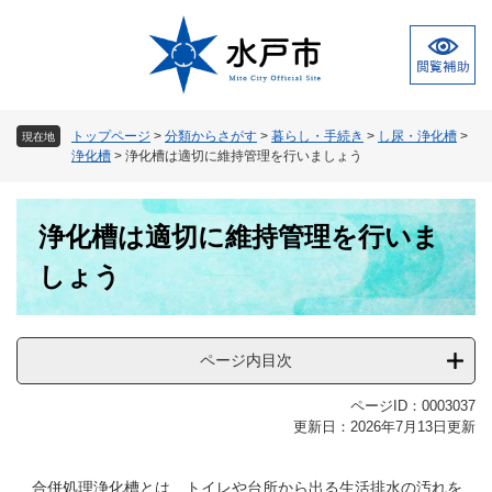
ペ
メ
ー
ニ
ジ
ュ
の
ー
先
を
頭
飛
トップページ
>
分類からさがす
>
暮らし・手続き
>
し尿・浄化槽
>
現在地
で
ば
浄化槽
>
浄化槽は適切に維持管理を行いましょう
す
し
。
て
本
本
浄化槽は適切に維持管理を行いま
文
文
へ
しょう
ページ内目次
ページID：0003037
更新日：2026年7月13日更新
合併処理浄化槽とは、トイレや台所から出る生活排水の汚れを