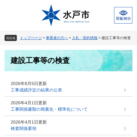
ペ
メ
ー
ニ
ジ
ュ
の
ー
先
を
頭
飛
トップページ
>
事業者の方へ
>
入札・契約情報
>
建設工事等の検査
現在地
で
ば
す
し
本
。
て
建設工事等の検査
文
本
文
へ
2026年8月5日更新
工事成績評定の結果の公表
2026年4月1日更新
工事関係書類の簡素化・標準化について
2026年4月1日更新
検査関係要領