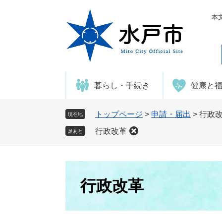
ペ
メ
ー
ニ
本
ジ
ュ
の
ー
先
を
頭
飛
で
ば
暮らし・手続き
健康と
す
し
。
て
本
トップページ
>
申請・届出
>
行政
現在地
文
行政改革
足あと
へ
本
文
行政改革