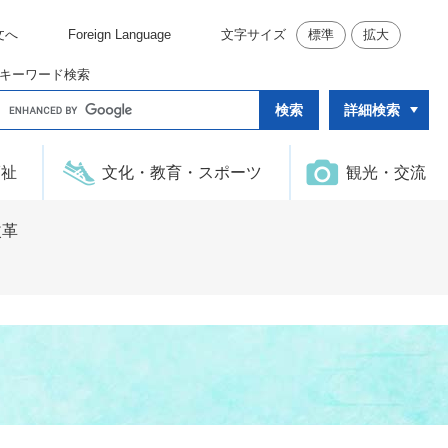
文へ
Foreign Language
文字サイズ
標準
拡大
キーワード検索
G
詳細検索
o
o
g
l
福祉
文化・教育・スポーツ
観光・交流
e
カ
ス
タ
改革
ム
検
索