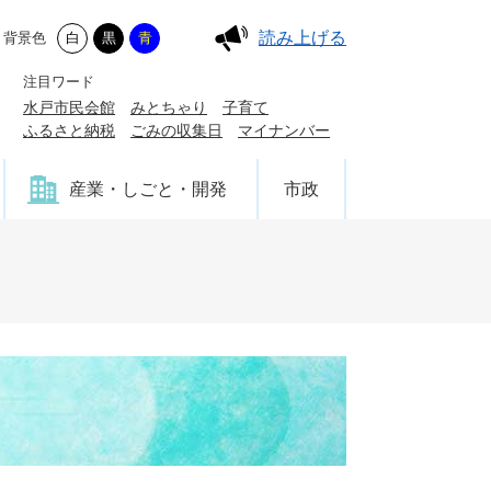
読み上げる
背景色
白
黒
青
注目ワード
水戸市民会館
みとちゃり
子育て
ふるさと納税
ごみの収集日
マイナンバー
産業・しごと・開発
市政