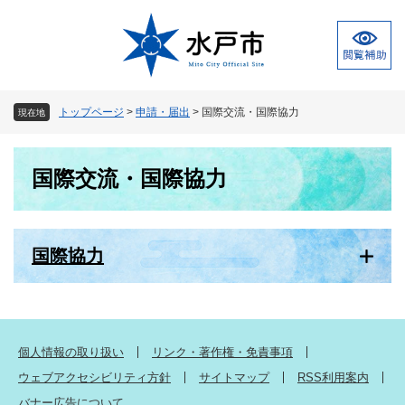
ペ
メ
ー
ニ
ジ
ュ
の
ー
先
を
頭
飛
トップページ
>
申請・届出
>
国際交流・国際協力
現在地
で
ば
す
し
本
。
て
国際交流・国際協力
文
本
文
へ
国際協力
個人情報の取り扱い
リンク・著作権・免責事項
ウェブアクセシビリティ方針
サイトマップ
RSS利用案内
バナー広告について