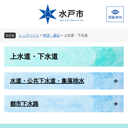
ペ
メ
ー
ニ
ジ
ュ
の
ー
先
を
頭
飛
トップページ
>
申請・届出
>
上水道・下水道
現在地
で
ば
す
し
本
。
て
上水道・下水道
文
本
文
へ
水道・公共下水道・集落排水
都市下水路