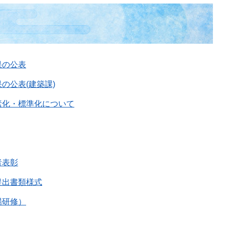
果の公表
の公表(建築課)
素化・標準化について
者表彰
提出書類様式
場研修）