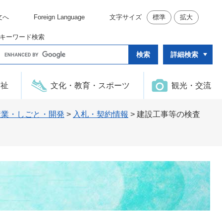
文へ
Foreign Language
文字サイズ
標準
拡大
キーワード検索
G
詳細検索
o
o
g
l
福祉
文化・教育・スポーツ
観光・交流
e
カ
ス
タ
産業・しごと・開発
>
入札・契約情報
>
建設工事等の検査
ム
検
索