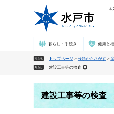
ペ
メ
ー
ニ
本
ジ
ュ
の
ー
先
を
頭
飛
で
ば
暮らし・手続き
健康と
す
し
。
て
本
トップページ
>
分類からさがす
>
現在地
文
建設工事等の検査
足あと
へ
本
文
建設工事等の検査