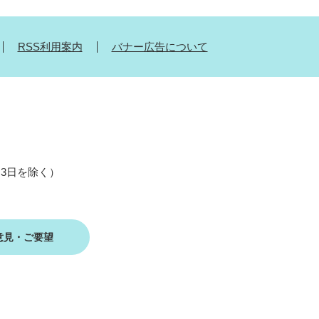
RSS利用案内
バナー広告について
月3日を除く）
意見・ご要望