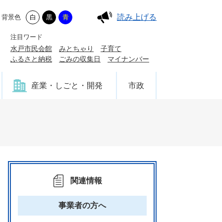
読み上げる
背景色
白
黒
青
注目ワード
水戸市民会館
みとちゃり
子育て
ふるさと納税
ごみの収集日
マイナンバー
産業・しごと・開発
市政
関連情報
事業者の方へ