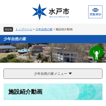
ペ
メ
ー
ニ
ジ
ュ
の
ー
先
を
頭
飛
トップページ
>
少年自然の家
>
施設紹介動画
現在地
で
ば
す
し
少年自然の家
。
て
本
文
へ
少年自然の家メニュー
本
施設紹介動画
文