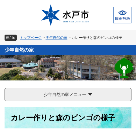
ペ
メ
ー
ニ
ジ
ュ
の
ー
先
を
頭
飛
トップページ
>
少年自然の家
>
カレー作りと森のビンゴの様子
現在地
で
ば
す
し
少年自然の家
。
て
本
文
へ
少年自然の家メニュー
本
カレー作りと森のビンゴの様子
文