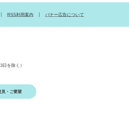
RSS利用案内
バナー広告について
月3日を除く）
意見・ご要望