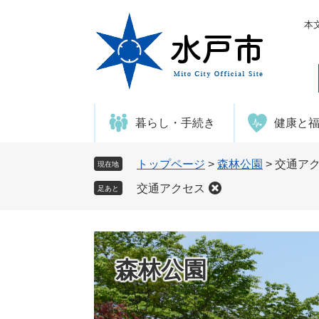
ペ
メ
ー
ニ
本
ジ
ュ
の
ー
先
を
頭
飛
で
ば
暮らし・手続き
健康と
す
し
。
て
本
トップページ
>
森林公園
>
交通ア
現在地
文
交通アクセス
足あと
へ
森林公園