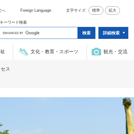
文へ
Foreign Language
文字サイズ
標準
拡大
キーワード検索
G
詳細検索
o
o
g
l
福祉
文化・教育・スポーツ
観光・交流
e
カ
ス
タ
クセス
ム
検
索