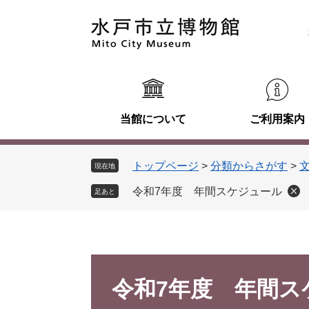
ペ
メ
ー
ニ
ジ
ュ
の
ー
先
を
頭
飛
で
ば
当館について
ご利用案内
す
し
。
て
本
トップページ
>
分類からさがす
>
現在地
文
へ
令和7年度 年間スケジュール
足あと
本
文
令和7年度 年間ス