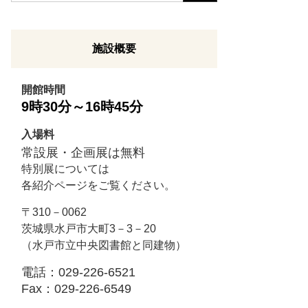
o
g
l
施設概要
e
カ
開館時間
ス
9時30分～16時45分
タ
ム
入場料
検
常設展・企画展は無料
索
特別展については
各紹介ページをご覧ください。
〒310－0062
茨城県水戸市大町3－3－20
（水戸市立中央図書館と同建物）
電話：029-226-6521
Fax：029-226-6549