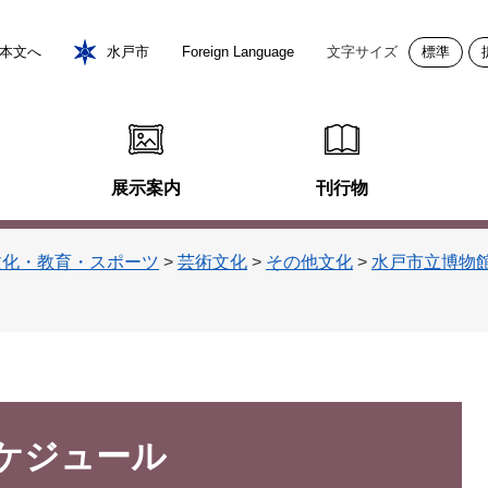
本文へ
水戸市
Foreign Language
文字サイズ
標準
展示案内
刊行物
文化・教育・スポーツ
>
芸術文化
>
その他文化
>
水戸市立博物
ケジュール