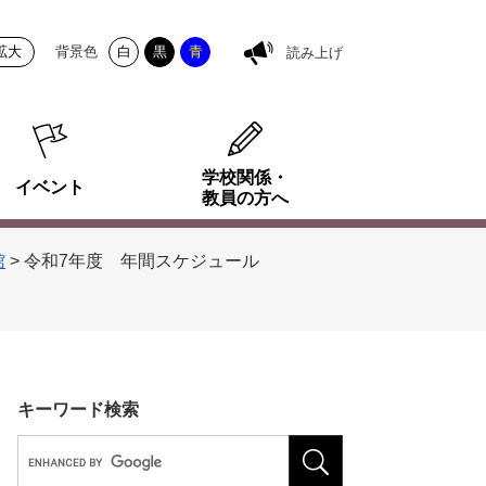
拡大
背景色
白
黒
青
読み上げ
学校関係・
イベント
教員の方へ
館
>
令和7年度 年間スケジュール
キーワード検索
G
o