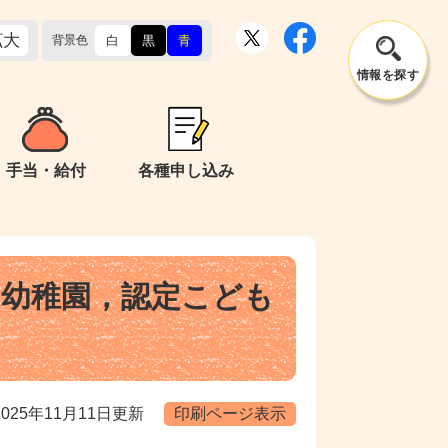
拡大
背景色
白
黒
青
情報を
探す
手当・給付
各種申し込み
（幼稚園，認定こども
025年11月11日更新
印刷ページ表示