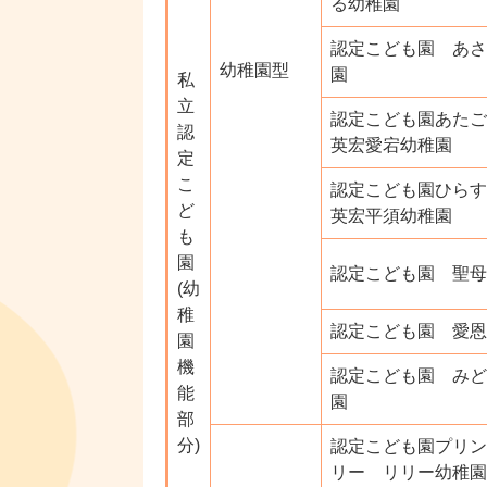
る幼稚園
認定こども園 あさ
幼稚園型
園
私
立
認定こども園あたご
認
英宏愛宕幼稚園
定
こ
認定こども園ひらす
ど
英宏平須幼稚園
も
園
認定こども園 聖母
(幼
稚
認定こども園 愛恩
園
機
認定こども園 みど
能
園
部
分)
認定こども園プリン
リー リリー幼稚園