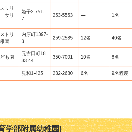
スリリ
姫子2-751-1
ーサリ
253-5553
―
1名
7
ストリ
内原町1397-
259-2585
12名
40名
稚園
3
元吉田町18
ども園
350-7001
10名
8名
33-44
見和1-425
232-2680
6名
9名程度
育学部附属幼稚園)