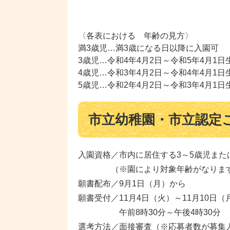
〈各表における 年齢の見方〉
満3歳児…満3歳になる日以降に入園可
3歳児…令和4年4月2日～令和5年4月1日
4歳児…令和3年4月2日～令和4年4月1日
5歳児…令和2年4月2日～令和3年4月1日
市立幼稚園・市立認定
入園資格／市内に居住する3～5歳児また
（※園により対象年齢がなりま
願書配布／9月1日（月）から
願書受付／11月4日（火）～11月10日
午前8時30分～午後4時30分​
選考方法／面接審査（※応募者数が募集