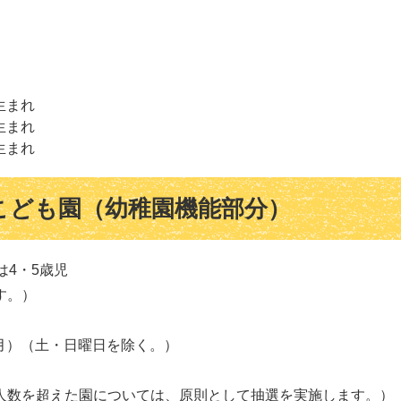
生まれ
生まれ
生まれ
こども園（幼稚園機能部分）
は4・5歳児
す。）
（月）（土・日曜日を除く。）
人数を超えた園については、原則として抽選を実施します。）