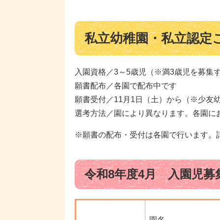
私立幼稚園・私立認定
入園資格／3～5歳児（※満3歳児を募集
願書配布／各園で配布中です
願書受付／11月1日（土）から（※少友
選考方法／園により異なります。各園に
※願書の配布・受付は各園で行います。
令和8年度4月 入園児募
園名