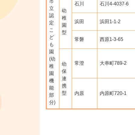
市
石川
石川4-4037-6
立
幼
認
稚
浜田
浜田1-1-2
定
園
こ
型
ど
常磐
西原1-3-65
も
園
(幼
常澄
大串町789-2
幼
稚
保
園
連
機
携
能
型
内原
内原町720-1
部
分)