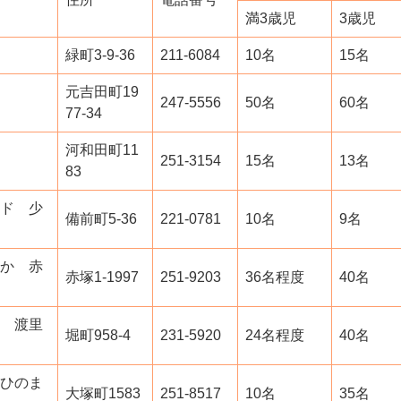
満3歳児
3歳児
緑町3-9-36
211-6084
10名
15名
元吉田町19
247-5556
50名
60名
77-34
河和田町11
251-3154
15名
13名
83
ド 少
備前町5-36
221-0781
10名
9名
か 赤
赤塚1-1997
251-9203
36名程度
40名
 渡里
堀町958-4
231-5920
24名程度
40名
ひのま
大塚町1583
251-8517
10名
35名