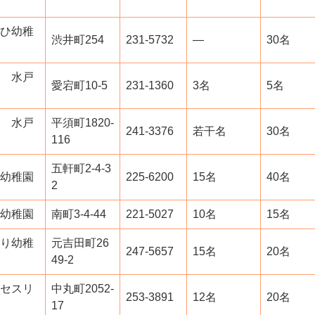
ひ幼稚
渋井町254
231-5732
―
30名
 水戸
愛宕町10-5
231-1360
3名
5名
 水戸
平須町1820-
241-3376
若干名
30名
116
五軒町2-4-3
幼稚園
225-6200
15名
40名
2
幼稚園
南町3-4-44
221-5027
10名
15名
り幼稚
元吉田町26
247-5657
15名
20名
49-2
セスリ
中丸町2052-
253-3891
12名
20名
17