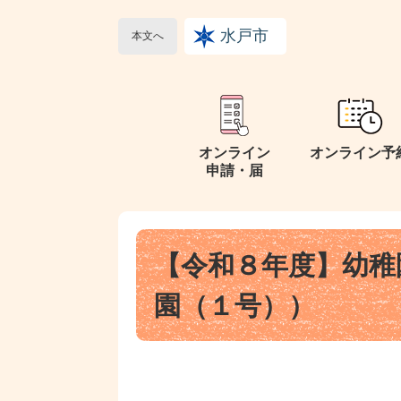
ペ
メ
ー
ニ
水戸市
本文へ
ジ
ュ
の
ー
先
を
頭
飛
で
ば
オンライン
オンライン予
す
し
申請・届
。
て
本
文
本
へ
【令和８年度】幼稚
文
園（１号））