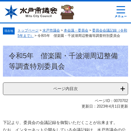
ペ
メ
ー
ニ
ジ
ュ
の
ー
先
を
トップページ
>
水戸市議会
>
本会議・委員会
>
委員会会議記録（令和
現在地
頭
飛
5年まで）
>
令和5年 偕楽園・千波湖周辺整備等調査特別委員会
で
ば
す
し
本
。
て
令和5年 偕楽園・千波湖周辺整備
文
本
文
等調査特別委員会
へ
ページ内目次
ページID：0070702
更新日：2023年4月1日更新
下記より、委員会の会議記録を御覧いただくことが出来ます。
なお、インターネット公開をしている会議記録は、水戸市議会の公