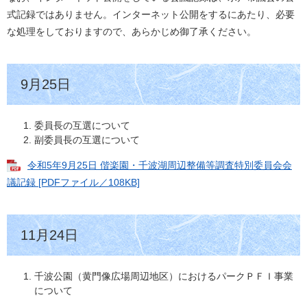
式記録ではありません。インターネット公開をするにあたり、必要
な処理をしておりますので、あらかじめ御了承ください。
9月25日
委員長の互選について
副委員長の互選について
令和5年9月25日 偕楽園・千波湖周辺整備等調査特別委員会会
議記録 [PDFファイル／108KB]
11月24日
千波公園（黄門像広場周辺地区）におけるパークＰＦＩ事業
について