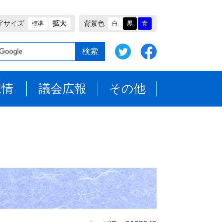
字サイズ
拡大
背景色
標準
白
黒
青
陳情
議会広報
その他