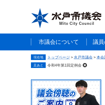
ペ
メ
ー
ニ
ジ
ュ
の
ー
先
を
頭
飛
で
ば
市議会について
議員
す
し
。
て
本
現在地
トップページ
>
水戸市議会
>
本会
文
へ
足あと
令和4年第1回定例会