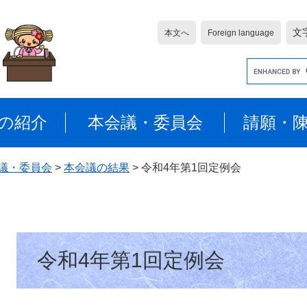
文
本文へ
Foreign language
G
o
o
g
の紹介
本会議・委員会
請願・
l
e
カ
議・委員会
>
本会議の結果
>
令和4年第1回定例会
ス
タ
ム
検
本
索
令和4年第1回定例会
文