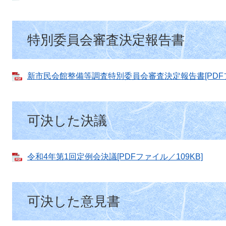
特別委員会審査決定報告書
新市民会館整備等調査特別委員会審査決定報告書[PDFフ
可決した決議
令和4年第1回定例会決議[PDFファイル／109KB]
可決した意見書