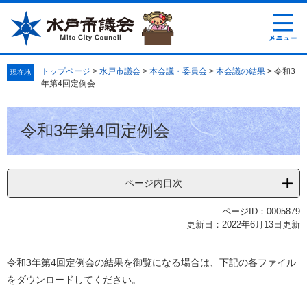
ペ
メ
ー
ニ
ジ
ュ
の
ー
先
を
トップページ
>
水戸市議会
>
本会議・委員会
>
本会議の結果
>
令和3
現在地
頭
飛
年第4回定例会
で
ば
す
し
本
。
て
令和3年第4回定例会
文
本
文
へ
ページ内目次
ページID：0005879
更新日：2022年6月13日更新
令和3年第4回定例会の結果を御覧になる場合は、下記の各ファイル
をダウンロードしてください。