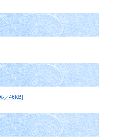
／46KB]