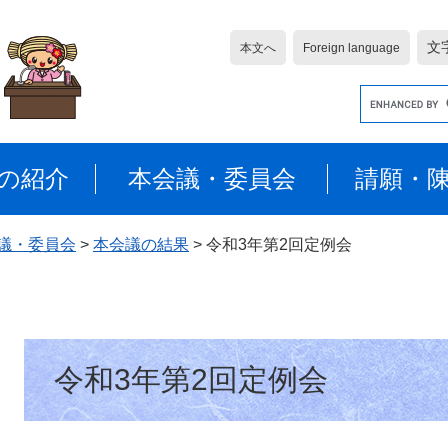
文
本文へ
Foreign language
G
o
o
g
の紹介
本会議・委員会
請願・
l
e
カ
議・委員会
>
本会議の結果
>
令和3年第2回定例会
ス
タ
ム
検
本
索
令和3年第2回定例会
文