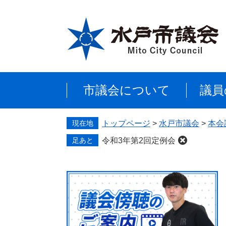
ペ
メ
ー
ニ
ジ
ュ
の
ー
先
を
頭
飛
で
ば
市議会について
議員
す
し
。
て
本
現在地
トップページ
>
水戸市議会
>
本会
文
へ
足あと
令和3年第2回定例会