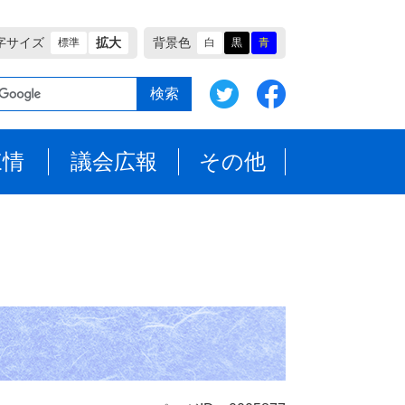
字サイズ
拡大
背景色
標準
白
黒
青
陳情
議会広報
その他