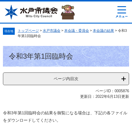
ペ
メ
ー
ニ
ジ
ュ
の
ー
先
を
トップページ
>
水戸市議会
>
本会議・委員会
>
本会議の結果
>
令和3
現在地
頭
飛
年第1回臨時会
で
ば
す
し
本
。
て
令和3年第1回臨時会
文
本
文
へ
ページ内目次
ページID：0005876
更新日：2022年6月13日更新
令和3年第1回臨時会の結果を御覧になる場合は、下記の各ファイル
をダウンロードしてください。