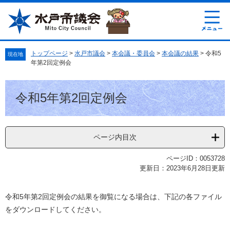
ペ
メ
ー
ニ
ジ
ュ
の
ー
先
を
トップページ
>
水戸市議会
>
本会議・委員会
>
本会議の結果
>
令和5
現在地
頭
飛
年第2回定例会
で
ば
す
し
本
。
て
令和5年第2回定例会
文
本
文
へ
ページ内目次
ページID：0053728
更新日：2023年6月28日更新
令和5年第2回定例会の結果を御覧になる場合は、下記の各ファイル
をダウンロードしてください。