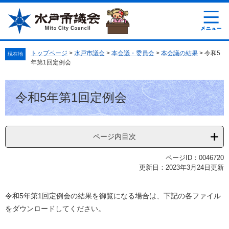
ペ
メ
ー
ニ
ジ
ュ
の
ー
先
を
トップページ
>
水戸市議会
>
本会議・委員会
>
本会議の結果
>
令和5
現在地
頭
飛
年第1回定例会
で
ば
す
し
本
。
て
令和5年第1回定例会
文
本
文
へ
ページ内目次
ページID：0046720
更新日：2023年3月24日更新
令和5年第1回定例会の結果を御覧になる場合は、下記の各ファイル
をダウンロードしてください。