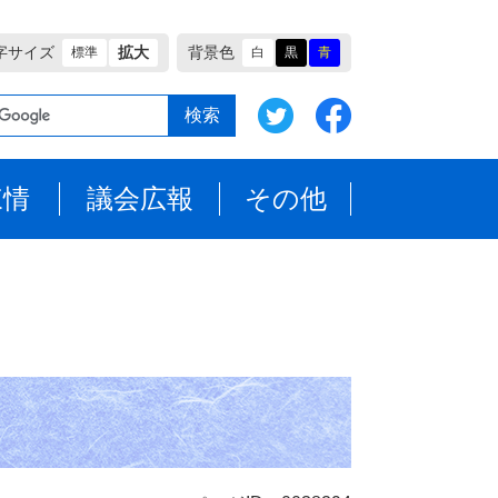
字サイズ
拡大
背景色
標準
白
黒
青
陳情
議会広報
その他