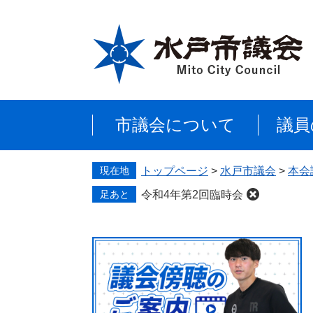
ペ
メ
ー
ニ
ジ
ュ
の
ー
先
を
頭
飛
で
ば
市議会について
議員
す
し
。
て
本
現在地
トップページ
>
水戸市議会
>
本会
文
へ
足あと
令和4年第2回臨時会