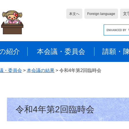
文
本文へ
Foreign language
G
o
o
g
の紹介
本会議・委員会
請願・
l
e
カ
議・委員会
>
本会議の結果
>
令和4年第2回臨時会
ス
タ
ム
検
本
索
令和4年第2回臨時会
文