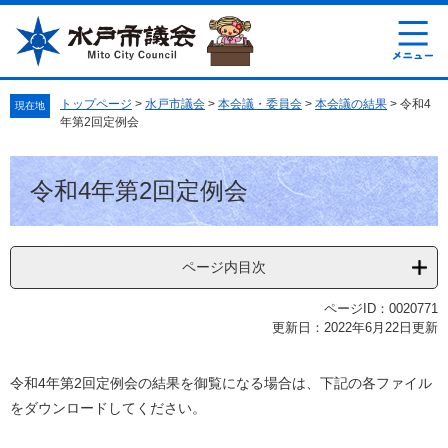
ペ
メ
ー
ニ
ジ
ュ
の
ー
先
を
トップページ
>
水戸市議会
>
本会議・委員会
>
本会議の結果
>
令和4
現在地
頭
飛
年第2回定例会
で
ば
す
し
本
。
て
令和4年第2回定例会
文
本
文
へ
ページ内目次
ページID：0020771
更新日：2022年6月22日更新
令和4年第2回定例会の結果を御覧になる場合は、下記の各ファイル
をダウンロードしてください。