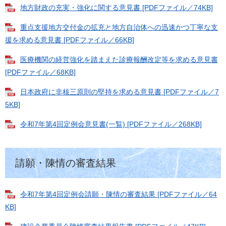
地方財政の充実・強化に関する意見書 [PDFファイル／74KB]
重点支援地方交付金の拡充と地方自治体への迅速かつ丁寧な支
援を求める意見書 [PDFファイル／66KB]
医療機関の経営強化を踏まえた診療報酬改定等を求める意見書
[PDFファイル／68KB]
日本政府に非核三原則の堅持を求める意見書 [PDFファイル／7
5KB]
令和7年第4回定例会意見書(一覧) [PDFファイル／268KB]
請願・陳情の審査結果
令和7年第4回定例会請願・陳情の審査結果 [PDFファイル／64
KB]