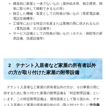
構造的に家屋と一体でないもの（屋外給水塔、独立煙突、簡
単に取り外して移動できるもの等）
独立した機械・装置としての性格が強いもの（受変電設備、
電話交換機等）
工場等における特定の生産または業務の用に供されるもの
（電気設備、ガス設備等）
サービス設備としての性格が強いもの（ホテル・病院等の厨
房設備、洗濯設備等）
2 テナント入居者など家屋の所有者以外
の方が取り付けた家屋の附帯設備
テナント入居者など家屋の所有者以外の方が、その事業の用に
供するために取り付けた家屋の附帯設備を「特定附帯設備」とい
います。この特定附帯設備は、償却資産として取り扱われ、テナ
ント入居者など家屋の所有者以外の方（取り付けた方）に
申告義