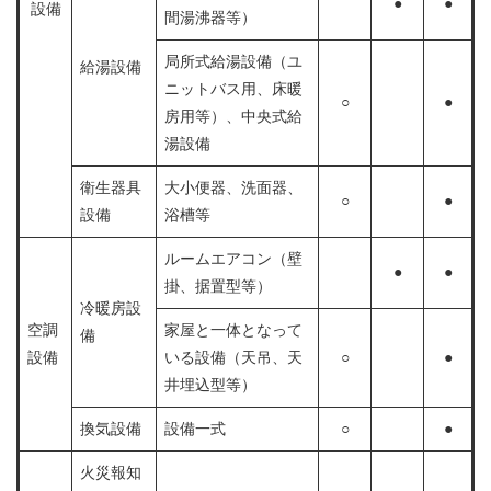
●
●
設備
間湯沸器等）
局所式給湯設備（ユ
給湯設備
ニットバス用、床暖
○
●
房用等）、中央式給
湯設備
衛生器具
大小便器、洗面器、
○
●
設備
浴槽等
ルームエアコン（壁
●
●
掛、据置型等）
冷暖房設
空調
家屋と一体となって
備
設備
いる設備（天吊、天
○
●
井埋込型等）
換気設備
設備一式
○
●
火災報知