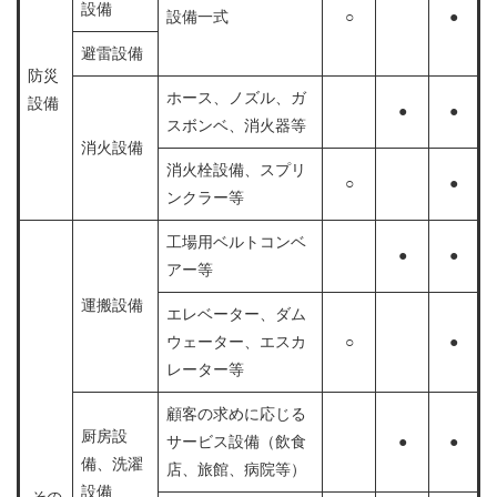
設備
設備一式
○
●
避雷設備
防災
ホース、ノズル、ガ
設備
●
●
スボンベ、消火器等
消火設備
消火栓設備、スプリ
○
●
ンクラー等
工場用ベルトコンベ
●
●
アー等
運搬設備
エレベーター、ダム
ウェーター、エスカ
○
●
レーター等
顧客の求めに応じる
厨房設
サービス設備（飲食
●
●
備、洗濯
店、旅館、病院等）
設備