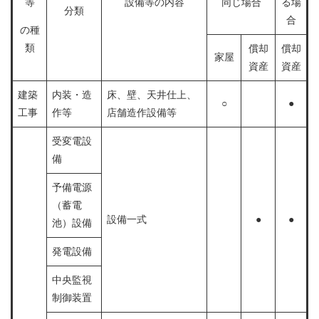
等
設備等の内容
同じ場合
る場
分類
合
の種
類
償却
償却
家屋
資産
資産
建築
内装・造
床、壁、天井仕上、
○
●
工事
作等
店舗造作設備等
受変電設
備
予備電源
（蓄電
設備一式
●
●
池）設備
発電設備
中央監視
制御装置