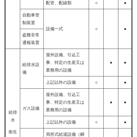
配管、配線類
○
●
自動車管
制装置
設備一式
○
●
盗難非常
通報装置
屋外設備、引込工
事、特定の生産又は
●
●
給排水設
業務用の設備
備
上記以外の設備
○
●
屋外設備、引込工
事、特定の生産又は
●
●
ガス設備
業務用の設備
給排
水
上記以外の設備
○
●
衛生
局所式給湯設備（瞬