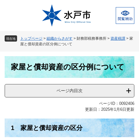
ペ
メ
ー
ニ
ジ
ュ
の
ー
先
を
頭
飛
トップページ
>
組織からさがす
>
財務部税務事務所
>
資産税課
>
家
現在地
で
ば
屋と償却資産の区分例について
す
し
。
て
本
本
家屋と償却資産の区分例について
文
文
へ
ページ内目次
ページID：0092406
更新日：2025年1月6日更新
1 家屋と償却資産の区分