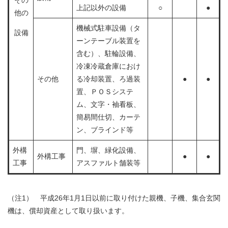
その
上記以外の設備
○
●
他の
機械式駐車設備（タ
設備
ーンテーブル装置を
含む）、駐輪設備、
冷凍冷蔵倉庫におけ
その他
る冷却装置、ろ過装
●
●
置、ＰＯＳシステ
ム、文字・袖看板、
簡易間仕切、カーテ
ン、ブラインド等
外構
門、塀、緑化設備、
外構工事
●
●
工事
アスファルト舗装等
（注1） 平成26年1月1日以前に取り付けた親機、子機、集合玄関
機は、償却資産として取り扱います。