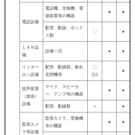
電話機、交換機、電
●
●
源装置等の機器
電話設備
配管、配線、ボック
〇
●
ス類
ＬＡＮ設
設備一式
●
●
備
インター
配管、配線類、集合
〇
●
ホン設備
玄関機等
注1
マイク、スピーカ
拡声装置
●
●
ー、アンプ等の機器
（放送）
設備
配管、配線類
○
●
監視カメラ、受像機
●
●
監視カメ
等の機器
ラ等設備