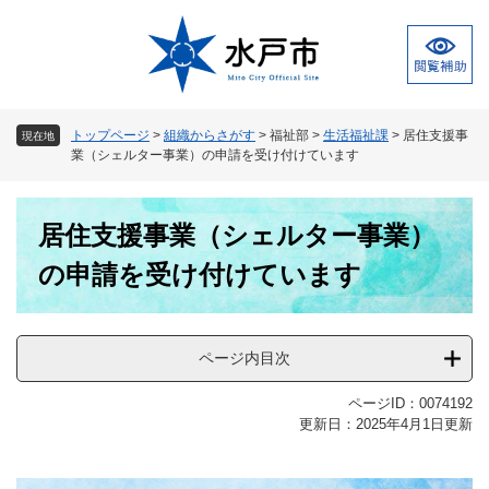
ペ
メ
ー
ニ
ジ
ュ
の
ー
先
を
頭
飛
トップページ
>
組織からさがす
>
福祉部
>
生活福祉課
>
居住支援事
現在地
で
ば
業（シェルター事業）の申請を受け付けています
す
し
。
て
本
本
居住支援事業（シェルター事業）
文
文
へ
の申請を受け付けています
ページ内目次
ページID：0074192
更新日：2025年4月1日更新