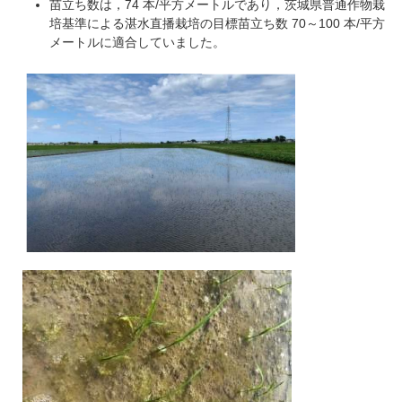
苗立ち数は，74 本/平方メートルであり，茨城県普通作物栽
培基準による湛水直播栽培の目標苗立ち数 70～100 本/平方
メートルに適合していました。
​