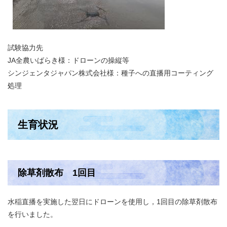
試験協力先
JA全農いばらき様：ドローンの操縦等
シンジェンタジャパン株式会社様：種子​への直播用コーティング
処理​
生育状況
除草剤散布 1回目
水稲直播を実施した翌日にドローンを使用し，1回目の除草剤散布
を行いました。