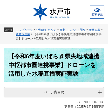
ペ
メ
ー
ニ
ジ
ュ
の
ー
先
を
頭
飛
トップページ
>
分類からさがす
>
産業・しごと・開発
>
産業振興
>
現在地
で
ば
農林水産業
>
【令和6年度いばらき県央地域連携中枢都市圏連携事
す
し
業】ドローンを活用した水稲直播実証実験
。
て
本
本
文
【令和6年度いばらき県央地域連携
文
へ
中枢都市圏連携事業】ドローンを
活用した水稲直播実証実験
ページ内目次
ページID：0073133
更新日：2025年1月14日更新