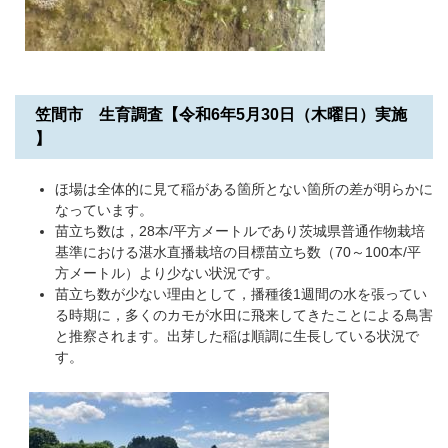
笠間市 生育調査【令和6年5月30日（木曜日）実施​
】
ほ場は全体的に見て稲がある箇所とない箇所の差が明らかに
なっています。
苗立ち数は，28本/平方メートルであり茨城県普通作物栽培
基準における湛水直播栽培の目標苗立ち数（70～100本/平
方メートル）より少ない状況です。
苗立ち数が少ない理由として，播種後1週間の水を張ってい
る時期に，多くのカモが水田に飛来してきたことによる鳥害
と推察されます。出芽した稲は順調に生長している状況で
す。
​​