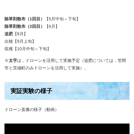
除草剤散布（1回目）
【5月中旬～下旬】
除草剤散布（2回目）
【6月】
追肥
【8月】
出穂【9月上旬】
収穫【10月中旬～下旬】
※
太字
は，ドローンを活用して実施予定（追肥については，笠間
市と茨城町のみドローンを活用して実施）。
実証実験の様子
ドローン直播の様子（動画）