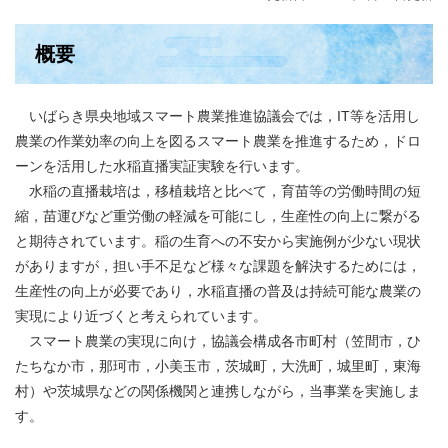
​概要
いばらき県央地域スマート農業推進協議会では，IT等を活用し
農業の作業効率の向上を図るスマート農業を推進するため，ドロ
ーンを活用した水稲直播実証実験を行います。
水稲の直播栽培は，移植栽培と比べて，育苗等の労働時間の短
縮，苗運びなど重労働の軽減を可能にし，生産性の向上に繋がる
と期待されています。稲の生育への不安から実施例が少ない現状
がありますが，担い手不足など様々な課題を解決するためには，
生産性の向上が必要であり，水稲直播の普及は持続可能な農業の
実現により近づくと考えられています。
スマート農業の実現に向け，協議会構成各市町村（笠間市，ひ
たちなか市，那珂市，小美玉市，茨城町，大洗町，城里町，東海
村）や茨城県などの関係機関と連携しながら，当事業を実施しま
す。