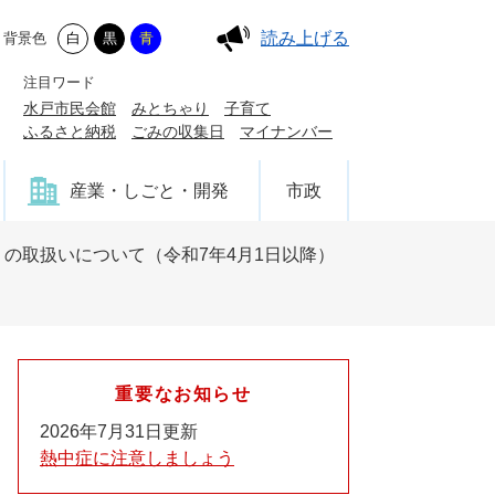
読み上げる
背景色
白
黒
青
注目ワード
水戸市民会館
みとちゃり
子育て
ふるさと納税
ごみの収集日
マイナンバー
産業・しごと・開発
市政
の取扱いについて（令和7年4月1日以降）
重要なお知らせ
2026年7月31日更新
熱中症に注意しましょう