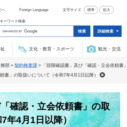
文へ
Foreign Language
文字サイズ
標準
拡大
キーワード検索
G
詳細検索
o
o
g
l
福祉
文化・教育・スポーツ
観光・交流
e
カ
ス
タ
財務部
>
契約検査課
>
「段階確認書」及び「確認・立会依頼書」
ム
検
頼書」の取扱いについて（令和7年4月1日以降）
索
び「確認・立会依頼書」の取
7年4月1日以降）