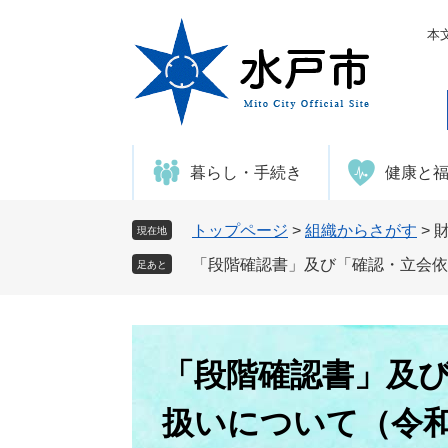
ペ
メ
ー
ニ
本
ジ
ュ
の
ー
先
を
頭
飛
で
ば
暮らし・手続き
健康と
す
し
。
て
本
トップページ
>
組織からさがす
>
現在地
文
「段階確認書」及び「確認・立会依
足あと
へ
本
文
「段階確認書」及
扱いについて（令和