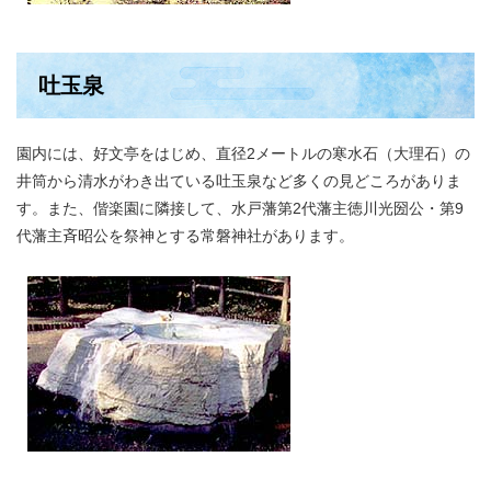
吐玉泉
園内には、好文亭をはじめ、直径2メートルの寒水石（大理石）の
井筒から清水がわき出ている吐玉泉など多くの見どころがありま
す。また、偕楽園に隣接して、水戸藩第2代藩主徳川光圀公・第9
代藩主斉昭公を祭神とする常磐神社があります。