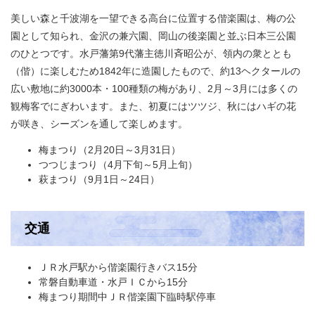
美しい森と千波湖を一望できる高台に位置する偕楽園は、梅の公
園として知られ、金沢の兼六園、岡山の後楽園と並ぶ日本三公園
のひとつです。水戸藩第9代藩主徳川斉昭公が、領内の衆ととも
（偕）に楽しむため1842年に造園したもので、約13ヘクタールの
広い敷地に約3000本・100種類の梅があり、2月～3月には多くの
観梅客でにぎわいます。また、初夏にはツツジ、秋にはハギの花
が咲き、シーズンを通して楽しめます。
梅まつり（2月20日～3月31日）
つつじまつり（4月下旬～5月上旬）
萩まつり（9月1日～24日）
交通
ＪＲ水戸駅から偕楽園行きバス15分
常磐自動車道・水戸ＩＣから15分
梅まつり期間中ＪＲ偕楽園下臨時駅停車