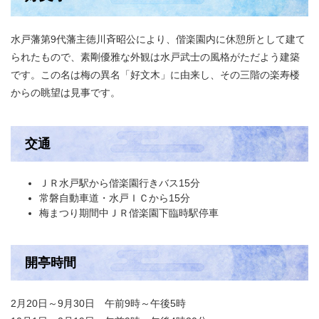
水戸藩第9代藩主徳川斉昭公により、偕楽園内に休憩所として建て
られたもので、素剛優雅な外観は水戸武士の風格がただよう建築
です。この名は梅の異名「好文木」に由来し、その三階の楽寿楼
からの眺望は見事です。
交通
ＪＲ水戸駅から偕楽園行きバス15分
常磐自動車道・水戸ＩＣから15分
梅まつり期間中ＪＲ偕楽園下臨時駅停車
開亭時間
2月20日～9月30日 午前9時～午後5時