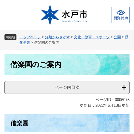
ペ
メ
ー
ニ
ジ
ュ
の
ー
先
を
頭
飛
トップページ
>
分類からさがす
>
文化・教育・スポーツ
>
公園
>
緑
現在地
で
ば
化事業
>
偕楽園のご案内
す
し
。
て
本
本
偕楽園のご案内
文
文
へ
ページ内目次
ページID：0006075
更新日：2022年6月13日更新
偕楽園