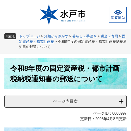
ペ
メ
ー
ニ
ジ
ュ
の
ー
先
を
頭
飛
トップページ
>
分類からさがす
>
暮らし・手続き
>
税金・寄附
>
固
現在地
で
ば
定資産税・都市計画税
>
令和8年度の固定資産税・都市計画税納税通
す
し
知書の郵送について
。
て
本
本
文
令和8年度の固定資産税・都市計画
文
へ
税納税通知書の郵送について
ページ内目次
ページID：0005997
更新日：2026年4月8日更新