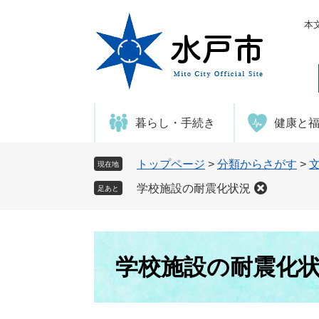
ペ
メ
ー
ニ
本
ジ
ュ
の
ー
先
を
頭
飛
で
ば
暮らし・手続き
健康と
す
し
。
て
本
トップページ
>
分類からさがす
>
現在地
文
学校施設の耐震化状況
足あと
へ
本
文
学校施設の耐震化