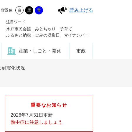
読み上げる
背景色
白
黒
青
注目ワード
水戸市民会館
みとちゃり
子育て
ふるさと納税
ごみの収集日
マイナンバー
産業・しごと・開発
市政
の耐震化状況
重要なお知らせ
2026年7月31日更新
熱中症に注意しましょう