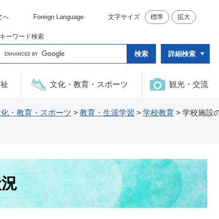
文へ
Foreign Language
文字サイズ
標準
拡大
キーワード検索
G
詳細検索
o
o
g
l
福祉
文化・教育・スポーツ
観光・交流
e
カ
ス
タ
文化・教育・スポーツ
>
教育・生涯学習
>
学校教育
>
学校施設
ム
検
索
状況