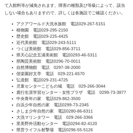
て入館料等が減免されます。障害の種類及び等級によって、該当
しない場合もありますので、詳しくは各施設でご確認ください。
アクアワールド大洗水族館 電話029-267-5151
植物園 電話029-295-2150
歴史館 電話029-225-4425
近代美術館 電話029-243-5111
つくば美術館 電話029-856-3711
県天心記念五浦美術館 電話0293-46-5311
県陶芸美術館 電話0296-70-0011
自然博物館 電話 0297-38-2000
偕楽園好文亭 電話 029-221-6570
弘道館 電話029-231-4725
児童センターこどもの城 電話 029-266-3044
鹿行生涯学習センター・女性プラザ 電話 0299-73-3877
中央青年の家 電話029-862-3500
白浜少年自然の家 電話0299-73-2345
さしま少年自然の家 電話0280-86-6311
大洗マリンタワー 電話 029-266-3366
里美野外活動センター 電話0294-82-4120
県営ライフル射撃場 電話0296-55-5126