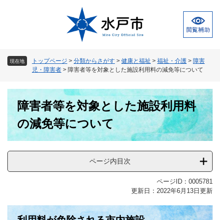
ペ
メ
ー
ニ
ジ
ュ
の
ー
先
を
頭
飛
トップページ
>
分類からさがす
>
健康と福祉
>
福祉・介護
>
障害
現在地
で
ば
児・障害者
>
障害者等を対象とした施設利用料の減免等について
す
し
。
て
本
本
障害者等を対象とした施設利用料
文
文
へ
の減免等について
ページ内目次
ページID：0005781
更新日：2022年6月13日更新