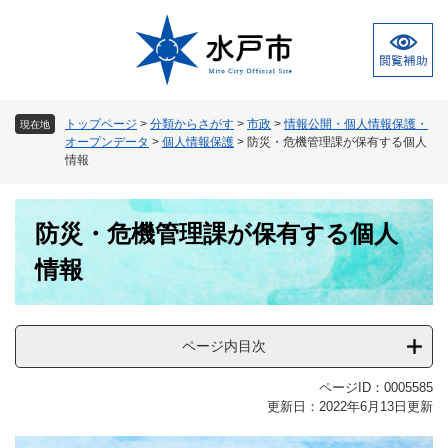
ペ
メ
ー
ニ
ジ
ュ
の
ー
先
を
頭
飛
トップページ
>
分類からさがす
>
市政
>
情報公開・個人情報保護・
現在地
で
ば
オープンデータ
>
個人情報保護
>
防災・危機管理課が保有する個人
す
し
情報
。
て
本
本
文
防災・危機管理課が保有する個人
文
へ
情報
ページ内目次
ページID：0005585
更新日：2022年6月13日更新