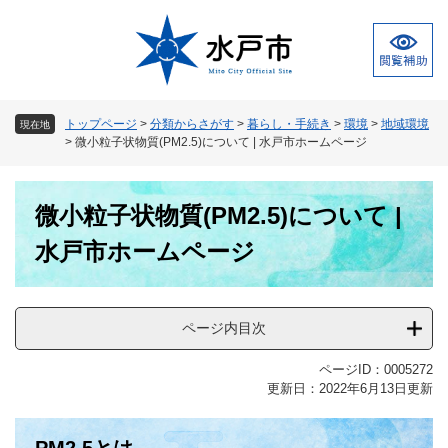
ペ
メ
ー
ニ
ジ
ュ
の
ー
先
を
頭
飛
トップページ
>
分類からさがす
>
暮らし・手続き
>
環境
>
地域環境
現在地
で
ば
>
微小粒子状物質(PM2.5)について | 水戸市ホームページ
す
し
。
て
本
本
微小粒子状物質(PM2.5)について |
文
文
へ
水戸市ホームページ
ページ内目次
ページID：0005272
更新日：2022年6月13日更新