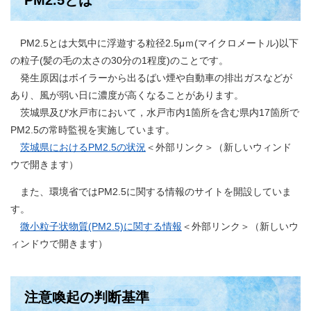
PM2.5とは
PM2.5とは大気中に浮遊する粒径2.5μｍ(マイクロメートル)以下
の粒子(髪の毛の太さの30分の1程度)のことです。
発生原因はボイラーから出るばい煙や自動車の排出ガスなどが
あり、風が弱い日に濃度が高くなることがあります。
茨城県及び水戸市において，水戸市内1箇所を含む県内17箇所で
PM2.5の常時監視を実施しています。
茨城県におけるPM2.5の状況
＜外部リンク＞
（新しいウィンド
ウで開きます）
また、環境省ではPM2.5に関する情報のサイトを開設していま
す。
微小粒子状物質(PM2.5)に関する情報
＜外部リンク＞
（新しいウ
ィンドウで開きます）
注意喚起の判断基準