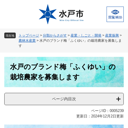
ペ
メ
ー
ニ
ジ
ュ
の
ー
先
を
頭
飛
トップページ
>
分類からさがす
>
産業・しごと・開発
>
産業振興
>
現在地
で
ば
農林水産業
>
水戸のブランド梅「ふくゆい」の栽培農家を募集しま
す
し
す
。
て
本
本
文
水戸のブランド梅「ふくゆい」の
文
へ
栽培農家を募集します
ページ内目次
ページID：0005239
更新日：2024年12月2日更新