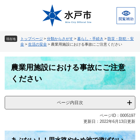
ペ
メ
ー
ニ
ジ
ュ
の
ー
先
を
頭
飛
トップページ
>
分類からさがす
>
暮らし・手続き
>
防災・防犯・安
現在地
で
ば
全
>
生活の安全
>
農業用施設における事故にご注意ください
す
し
。
て
本
本
農業用施設における事故にご注意
文
文
へ
ください
ページ内目次
ページID：0005197
更新日：2022年6月13日更新