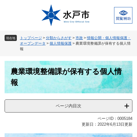
ペ
メ
ー
ニ
ジ
ュ
の
ー
先
を
頭
飛
トップページ
>
分類からさがす
>
市政
>
情報公開・個人情報保護・
現在地
で
ば
オープンデータ
>
個人情報保護
>
農業環境整備課が保有する個人情
す
し
報
。
て
本
本
文
農業環境整備課が保有する個人情
文
へ
報
ページ内目次
ページID：0005184
更新日：2022年6月13日更新