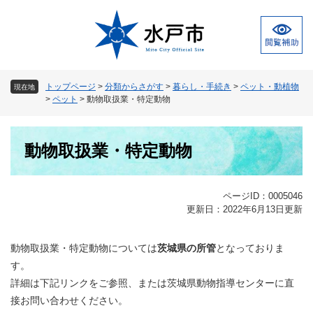
ペ
メ
ー
ニ
ジ
ュ
の
ー
先
を
頭
飛
トップページ
>
分類からさがす
>
暮らし・手続き
>
ペット・動植物
現在地
で
ば
>
ペット
>
動物取扱業・特定動物
す
し
。
て
本
本
動物取扱業・特定動物
文
文
へ
ページID：0005046
更新日：2022年6月13日更新
動物取扱業・特定動物については
茨城県の所管
となっておりま
す。
詳細は下記リンクをご参照、または茨城県動物指導センターに直
接お問い合わせください。