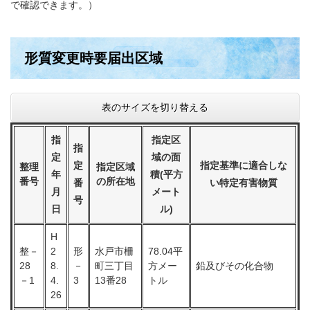
で確認できます。）
形質変更時要届出区域
表のサイズを切り替える
指
指定区
指
定
域の面
定
指定基準に適合しな
整理
指定区域
年
積(平方
番号
の所在地
番
い特定有害物質
月
メート
号
日
ル)
H
整－
2
形
水戸市柵
78.04平
28
8.
－
町三丁目
方メー
鉛及びその化合物
－1
4.
3
13番28
トル
26