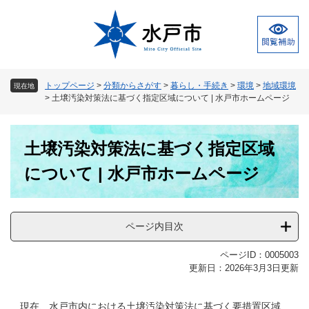
ペ
メ
ー
ニ
ジ
ュ
の
ー
先
を
頭
飛
トップページ
>
分類からさがす
>
暮らし・手続き
>
環境
>
地域環境
現在地
で
ば
>
土壌汚染対策法に基づく指定区域について | 水戸市ホームページ
す
し
。
て
本
本
土壌汚染対策法に基づく指定区域
文
文
へ
について | 水戸市ホームページ
ページ内目次
ページID：0005003
更新日：2026年3月3日更新
現在、水戸市内における土壌汚染対策法に基づく要措置区域、