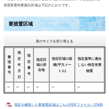
形質変更時要届出区域は下記のとおりです。
要措置区域
表のサイズを切り替える
指
指
整
定
指定区域の面
指定基準に適合
指定区
定
理
年
域の所
積(平方メー
しない特定有害
番
番
在地
月
トル)
物質
号
号
日
ー
ー
ー
ー
ー
ー
（
指定を解除した要措置区域はこちら[PDFファイル／37KB]