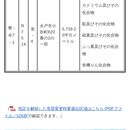
カドミウム及びその
化合物
鉛及びその化合物
R
水戸市小
整－
形
5,739.2
7.
吹町820
令7
－
0平方メ
砒素及びその化合物
5.
番の2の
4
ートル
－1
14
一部
ふっ素及びその化合
物
有機りん化合物
（
指定を解除した形質変更時要届出区域はこちら [PDFファ
イル／52KB]
で確認できます。）