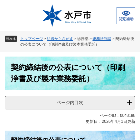
ペ
メ
ー
ニ
ジ
ュ
の
ー
先
を
頭
飛
トップページ
>
組織からさがす
>
総務部
>
総務法制課
>
契約締結後
現在地
で
ば
の公表について（印刷浄書及び製本業務委託）
す
し
。
て
本
本
契約締結後の公表について（印刷
文
文
へ
浄書及び製本業務委託）
ページ内目次
ページID：0048198
更新日：2026年4月1日更新