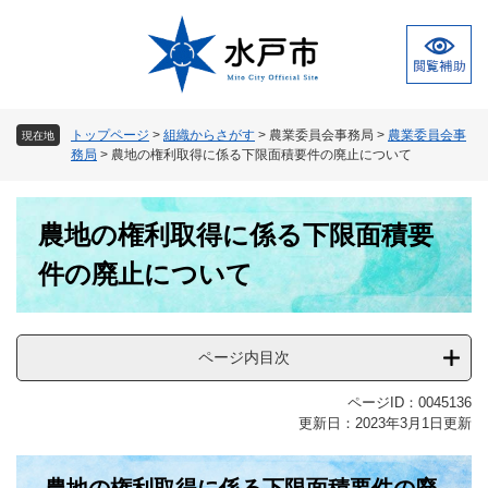
ペ
メ
ー
ニ
ジ
ュ
の
ー
先
を
頭
飛
トップページ
>
組織からさがす
>
農業委員会事務局
>
農業委員会事
現在地
で
ば
務局
>
農地の権利取得に係る下限面積要件の廃止について
す
し
。
て
本
本
農地の権利取得に係る下限面積要
文
文
へ
件の廃止について
ページ内目次
ページID：0045136
更新日：2023年3月1日更新