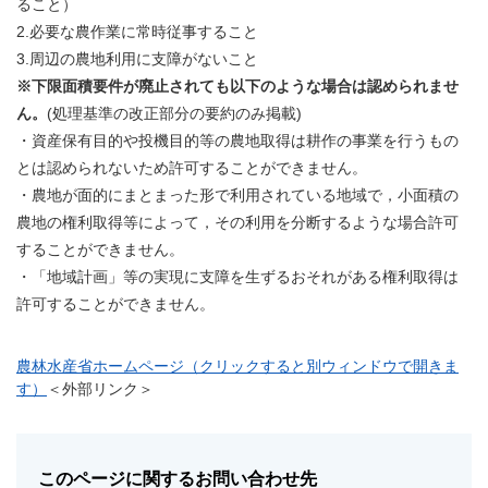
ること）
2.必要な農作業に常時従事すること
3.周辺の農地利用に支障がないこと
※下限面積要件が廃止されても以下のような場合は認められませ
ん。
(処理基準の改正部分の要約のみ掲載)
・資産保有目的や投機目的等の農地取得は耕作の事業を行うもの
とは認められないため許可することができません。
・農地が面的にまとまった形で利用されている地域で，小面積の
農地の権利取得等によって，その利用を分断するような場合許可
することができません。
・「地域計画」等の実現に支障を生ずるおそれがある権利取得は
許可することができません。
農林水産省ホームページ（クリックすると別ウィンドウで開きま
す）
＜外部リンク＞
このページに関するお問い合わせ先