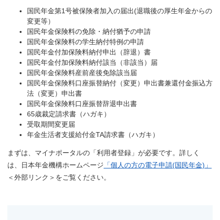
国民年金第1号被保険者加入の届出(退職後の厚生年金からの
変更等）
国民年金保険料の免除・納付猶予の申請
国民年金保険料の学生納付特例の申請
国民年金付加保険料納付申出（辞退）書
国民年金付加保険料納付該当（非該当）届
国民年金保険料産前産後免除該当届
国民年金保険料口座振替納付（変更）申出書兼還付金振込方
法（変更）申出書
国民年金保険料口座振替辞退申出書
65歳裁定請求書（ハガキ）
受取期間変更届
年金生活者支援給付金TA請求書（ハガキ）
まずは、マイナポータルの「利用者登録」が必要です。詳しく
は、日本年金機構ホームページ
「個人の方の電子申請(国民年金)」
＜外部リンク＞
をご覧ください。