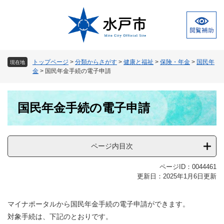
ペ
メ
ー
ニ
ジ
ュ
の
ー
先
を
頭
飛
トップページ
>
分類からさがす
>
健康と福祉
>
保険・年金
>
国民年
現在地
で
ば
金
>
国民年金手続の電子申請
す
し
。
て
本
本
国民年金手続の電子申請
文
文
へ
ページ内目次
ページID：0044461
更新日：2025年1月6日更新
マイナポータルから国民年金手続の電子申請ができます。
対象手続は、下記のとおりです。