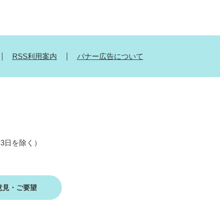
RSS利用案内
バナー広告について
月3日を除く）
意見・ご要望