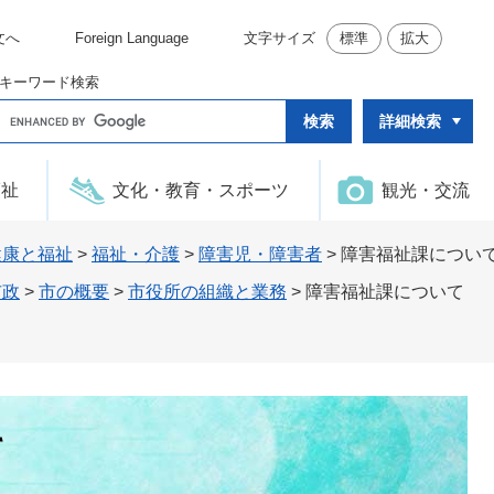
文へ
Foreign Language
文字サイズ
標準
拡大
キーワード検索
G
詳細検索
o
o
g
l
福祉
文化・教育・スポーツ
観光・交流
e
カ
ス
タ
健康と福祉
>
福祉・介護
>
障害児・障害者
>
障害福祉課につい
ム
検
市政
>
市の概要
>
市役所の組織と業務
>
障害福祉課について
索
て