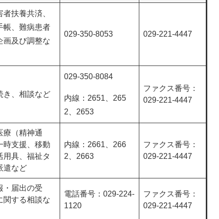
害者扶養共済、
手帳、難病患者
029-350-8053
029-221-4447
企画及び調整な
029-350-8084
ファクス番号：
続き、相談など
内線：2651、265
029-221-4447
2、2653
医療（精神通
一時支援、移動
内線：2661、266
ファクス番号：
活用具、福祉タ
2、2663
029-221-4447
派遣など
報・届出の受
電話番号：029-224-
ファクス番号：
に関する相談な
1120
029-221-4447