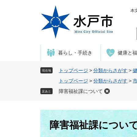
ペ
メ
ー
ニ
本
ジ
ュ
の
ー
先
を
頭
飛
で
ば
暮らし・手続き
健康と
す
し
。
て
本
トップページ
>
分類からさがす
>
現在地
文
トップページ
>
分類からさがす
>
へ
障害福祉課について
足あと
本
文
障害福祉課につい