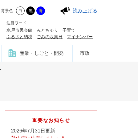
読み上げる
背景色
白
黒
青
注目ワード
水戸市民会館
みとちゃり
子育て
ふるさと納税
ごみの収集日
マイナンバー
産業・しごと・開発
市政
て
重要なお知らせ
2026年7月31日更新