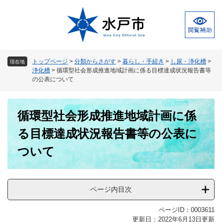
ペ
メ
ー
ニ
ジ
ュ
の
ー
先
を
頭
飛
トップページ
>
分類からさがす
>
暮らし・手続き
>
し尿・浄化槽
>
現在地
で
ば
浄化槽
>
循環型社会形成推進地域計画に係る目標達成状況報告書等
す
し
の公表について
。
て
本
本
文
循環型社会形成推進地域計画に係
文
へ
る目標達成状況報告書等の公表に
ついて
ページ内目次
ページID：0003611
更新日：2022年6月13日更新