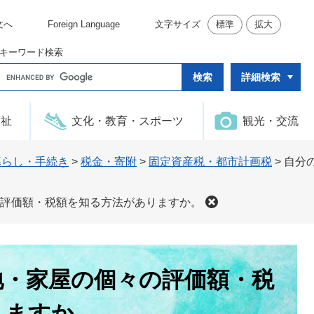
文へ
Foreign Language
文字サイズ
標準
拡大
キーワード検索
G
詳細検索
o
o
g
l
福祉
文化・教育・スポーツ
観光・交流
e
カ
ス
タ
暮らし・手続き
>
税金・寄附
>
固定資産税・都市計画税
>
自分
ム
検
索
評価額・税額を知る方法がありますか。
地・家屋の個々の評価額・税
りますか。