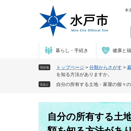
ペ
メ
ー
ニ
本
ジ
ュ
の
ー
先
を
頭
飛
で
ば
暮らし・手続き
健康と
す
し
。
て
本
トップページ
>
分類からさがす
>
現在地
文
を知る方法がありますか。
へ
自分の所有する土地・家屋の個々の
足あと
本
文
自分の所有する土
額を知る方法があ