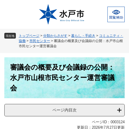
ペ
メ
ー
ニ
ジ
ュ
の
ー
先
を
頭
飛
トップページ
>
分類からさがす
>
暮らし・手続き
>
コミュニティ・
現在地
で
ば
協働
>
市民センター
>
審議会の概要及び会議録の公開：水戸市山根
す
し
市民センター運営審議会
。
て
本
本
文
審議会の概要及び会議録の公開：
文
へ
水戸市山根市民センター運営審議
会
ページ内目次
ページID：0003124
更新日：2026年7月27日更新