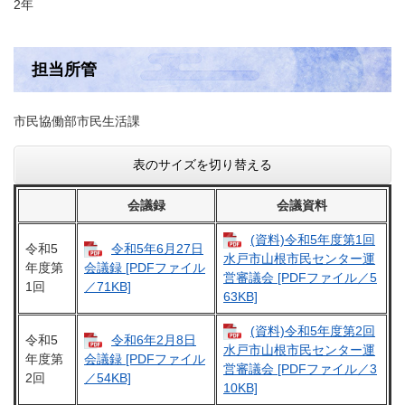
2年
担当所管
市民協働部市民生活課
表のサイズを切り替える
会議録
会議資料
(資料)令和5年度第1回
令和5
令和5年6月27日
水戸市山根市民センター運
年度第
会議録 [PDFファイル
営審議会 [PDFファイル／5
1回
／71KB]
63KB]
(資料)令和5年度第2回
令和5
令和6年2月8日
水戸市山根市民センター運
年度第
会議録 [PDFファイル
営審議会 [PDFファイル／3
2回
／54KB]
10KB]