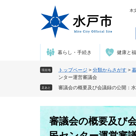
ペ
メ
ー
ニ
本
ジ
ュ
の
ー
先
を
頭
飛
で
ば
暮らし・手続き
健康と
す
し
。
て
本
トップページ
>
分類からさがす
>
現在地
文
ンター運営審議会
へ
審議会の概要及び会議録の公開：水
足あと
本
文
審議会の概要及び
民センター運営審