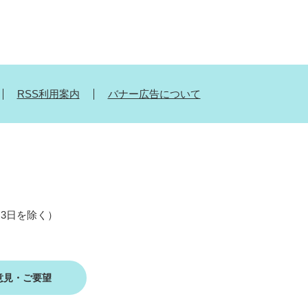
RSS利用案内
バナー広告について
月3日を除く）
意見・ご要望