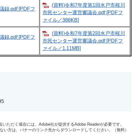
(資料)令和7年度第1回水戸市桜川
.pdf [PDFフ
市民センター運営審議会.pdf [PDFフ
ァイル／386KB]
(資料)令和7年度第2回水戸市桜川
.pdf [PDFフ
市民センター運営審議会.pdf [PDFフ
ァイル／1.11MB]
95
いただく場合には、Adobe社が提供するAdobe Readerが必要です。
をお持ちでない方は、バナーのリンク先からダウンロードしてください。（無料）