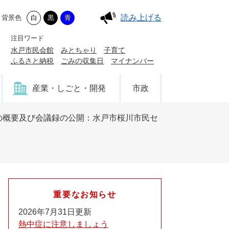
読み上げる
背景色
白
黒
青
注目ワード
水戸市民会館
みとちゃり
子育て
ふるさと納税
ごみの収集日
マイナンバー
産業・しごと・開発
市政
の概要及び会議録の公開：水戸市桜川市民セ
重要なお知らせ
2026年7月31日更新
熱中症に注意しましょう