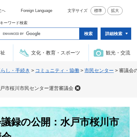
文へ
Foreign Language
文字サイズ
標準
拡大
キーワード検索
G
詳細検索
o
o
g
l
福祉
文化・教育・スポーツ
観光・交流
e
カ
ス
タ
暮らし・手続き
>
コミュニティ・協働
>
市民センター
>
審議会
ム
検
索
戸市桜川市民センター運営審議会
会議録の公開：水戸市桜川市
議会