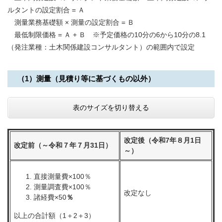
ルタントの設定割合 = Ａ
測量業務基礎額 × 測量の設定割合 = Ｂ
最低制限価格 = Ａ + Ｂ ※予定価格の10分の6から10分の8.1
（発注業種：土木関係建設コンサルタント）の範囲内で設定
（1）測量（見積り等に基づくもの以外）
表のサイズを切り替える
改定後（令和7年８月1日
改定前（～令和７年７月31日）
～）
直接測量費×100％
測量調査費×100％
改定なし
諸経費×50
％
以上の合計額（1＋2＋3）