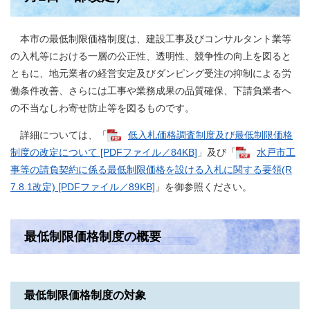
本市の最低制限価格制度は、建設工事及びコンサルタント業等
の入札等における一層の公正性、透明性、競争性の向上を図ると
ともに、地元業者の経営安定及びダンピング受注の抑制による労
働条件改善、さらには工事や業務成果の品質確保、下請負業者へ
の不当なしわ寄せ防止等を図るものです。
詳細については、「​
低入札価格調査制度及び最低制限価格
制度の改定について [PDFファイル／84KB]
」及び「
水戸市工
事等の請負契約に係る最低制限価格を設ける入札に関する要領(R
7.8.1改定) [PDFファイル／89KB]
」を御参照ください。
最低制限価格制度の概要
最低制限価格制度の対象