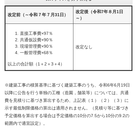
改定後（令和7年８月1日
改定前（～令和７年７月31日）
～）
直接工事費×97％
共通仮設費×90％
現場管理費×90％
改定なし
一般管理費×68％
以上の合計額（1＋2＋3＋4）
※建築工事の積算基準に基づく建築工事のうち、令和6年6月19日
以降に公告を行う単独の工種（造園，舗装等）については、共通
費を見積りに基づき算出するため、上記表（１）（２）（３）に
示す最低制限価格の算出は適用されません。（見積り等に基づき
予定価格を算出する場合は予定価格の10分の7.5から10分の9.2の
範囲内で適宜設定）。