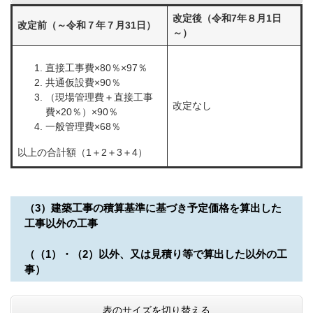
改定後（令和7年８月1日
改定前（～令和７年７月31日）
～）
直接工事費×80％×97％
共通仮設費×90％
（現場管理費＋直接工事
改定なし
費×20％）×90％
一般管理費×68％
以上の合計額（1＋2＋3＋4）
（3）建築工事の積算基準に基づき予定価格を算出した
工事以外の工事
（（1）・（2）以外、又は見積り等で算出した以外の工
事）
表のサイズを切り替える