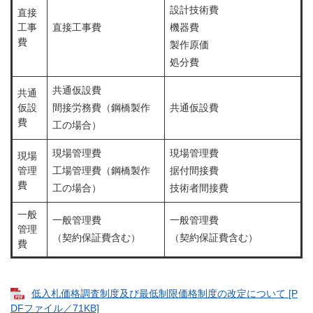
設計技術費
直接
工事
直接工事費
機器費
費
製作原価
処分費
共通仮設費
共通
仮設
間接労務費（鋼橋製作
共通仮設費
費
工の場合）
現場管理費
現場管理費
現場
管理
工場管理費（鋼橋製作
据付間接費
費
工の場合）
技術者間接費
一般
一般管理費
一般管理費
管理
（契約保証費含む）
（契約保証費含む）
費
低入札価格調査制度及び最低制限価格制度の改定について [P
DFファイル／71KB]