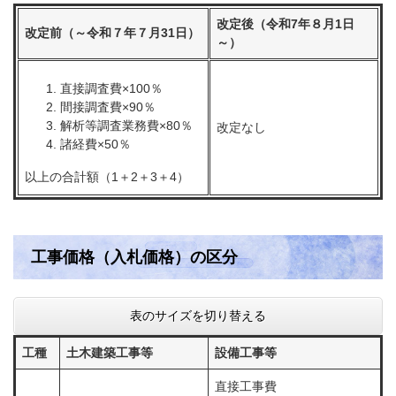
改定後（令和7年８月1日
改定前（～令和７年７月31日）
～）
直接調査費×100％
間接調査費×90％
解析等調査業務費×80％
改定なし
諸経費×50％
以上の合計額（1＋2＋3＋4）
工事価格（入札価格）の区分
表のサイズを切り替える
工種
土木建築工事等
設備工事等
直接工事費