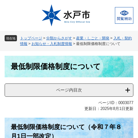
ペ
メ
ー
ニ
ジ
ュ
の
ー
先
を
頭
飛
トップページ
>
分類からさがす
>
産業・しごと・開発
>
入札・契約
現在地
で
ば
情報
>
お知らせ・入札制度情報
>
最低制限価格制度について
す
し
。
て
本
本
最低制限価格制度について
文
文
へ
ページ内目次
ページID：0003077
更新日：2025年8月1日更新
最低制限価格制度について（令和７年８
月1日一部改定）