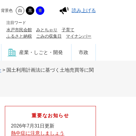
読み上げる
背景色
白
黒
青
注目ワード
水戸市民会館
みとちゃり
子育て
ふるさと納税
ごみの収集日
マイナンバー
産業・しごと・開発
市政
ン
>
国土利用計画法に基づく土地売買等に関
重要なお知らせ
2026年7月31日更新
熱中症に注意しましょう