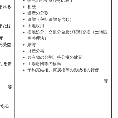
信託の引受及びその終了
まれる
相続
遺産の分割
遺贈（包括遺贈を含む）
または
土地収用
換地処分、交換分合及び権利交換（土地区
渡
画整理法）
託受益
贈与
財産分与
共有物の分割、持分権の放棄
可を要
工場財団等の移転
予約完結権、買戻権等の形成権の行使
等
等
である