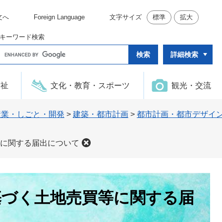
文へ
Foreign Language
文字サイズ
標準
拡大
キーワード検索
G
詳細検索
o
o
g
l
福祉
文化・教育・スポーツ
観光・交流
e
カ
ス
タ
産業・しごと・開発
>
建築・都市計画
>
都市計画・都市デザイ
ム
検
索
に関する届出について
基づく土地売買等に関する届