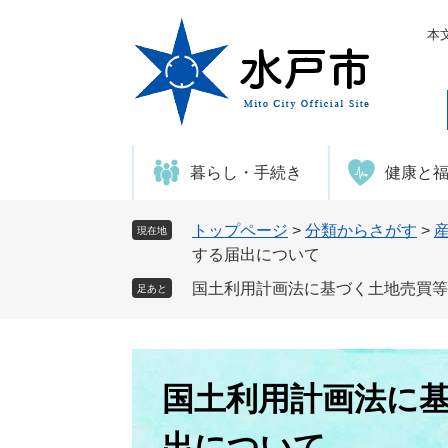
ペ
メ
ー
ニ
本
ジ
ュ
の
ー
先
を
頭
飛
で
ば
暮らし・手続き
健康と
す
し
。
て
本
トップページ
>
分類からさがす
>
現在地
文
する届出について
へ
国土利用計画法に基づく土地売買等
足あと
本
文
国土利用計画法に
出について