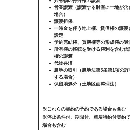
共有物の持分権の譲渡
営業譲渡（譲渡する財産に土地が含
場合）
譲渡担保
一時金を伴う地上権、賃借権の譲渡
設定
予約完結権、買戻権等の形成権の譲
所有権の移転を受ける権利を含む信
権の譲渡
代物弁済
農地の取引（農地法第5条第1項の許
する場合）
保留地処分（土地区画整理法）
※これらの契約の予約である場合も含む
※停止条件付、期限付、買戻特約付契約
場合も含む