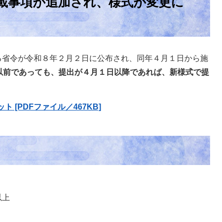
載事項が追加され、様式が変更に
省令が令和８年２月２日に公布され、同年４月１日から施
以前であっても、提出が４月１日以降であれば、新様式で提
[PDFファイル／467KB]
以上