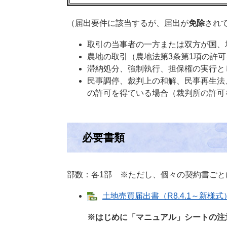
（届出要件に該当するが、届出が
免除
され
取引の当事者の一方または双方が国、
農地の取引（農地法第3条第1項の許
滞納処分、強制執行、担保権の実行と
民事調停、裁判上の和解、民事再生法
の許可を得ている場合（裁判所の許可
必要書類
部数：各1部 ※ただし、個々の契約書ごと
土地売買届出書（R8.4.1～新様式）
※はじめに「マニュアル」シートの注